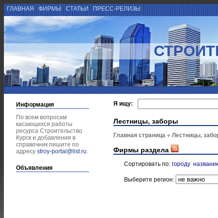
ГЛАВНАЯ
ФИРМЫ
СТАТЬИ
ПРЕСС-РЕЛИЗЫ
СТРОИТ
Я ищу:
Информация
По всем вопросам
Лестницы, заборы
касающихся работы
ресурса Строительство
Главная страница
Лестницы, заб
Курск и добавления в
справочник пишите по
Фирмы раздела
адресу
stroy-portal@list.ru
.
Сортировать по:
городу
названи
Объявления
Выберите регион: