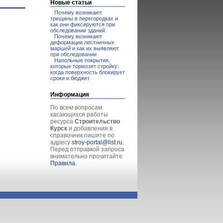
Новые статьи
Почему возникают
трещины в перегородках и
как они фиксируются при
обследовании зданий
Почему возникают
деформации лестничных
маршей и как их выявляют
при обследовании
Напольные покрытия,
которые тормозят стройку:
когда поверхность блокирует
сроки и бюджет
Информация
По всем вопросам
касающихся работы
ресурса
Строительство
Курск
и добавления в
справочник пишите по
адресу
stroy-portal@list.ru
.
Перед отправкой запроса
внимательно прочитайте
Правила
.