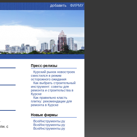
добавить
ФИРМУ
Пресс-релизы
Курский рынок новостроек
сместился в режим
осторожного ожидания
Как выбрать строительный
инструмент: советы для
ремонта и строительства в
Курске
Как правильно класть
плитку: рекомендации для
ремонта в Курске
Новые фирмы
ВсеИнструменты.ру
т
ВсеИнструменты.ру
пн. с
ВсеИнструменты.ру