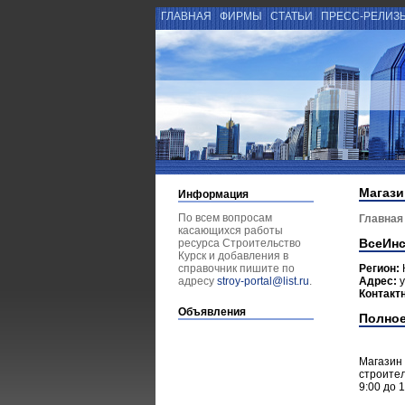
ГЛАВНАЯ
ФИРМЫ
СТАТЬИ
ПРЕСС-РЕЛИЗ
Магази
Информация
По всем вопросам
Главная
касающихся работы
ВсеИнс
ресурса Строительство
Курск и добавления в
справочник пишите по
Регион:
адресу
stroy-portal@list.ru
.
Адрес:
у
Контакт
Объявления
Полное
Магазин 
строител
9:00 до 1