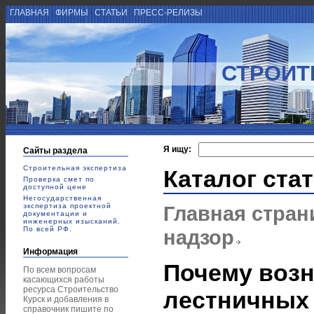
ГЛАВНАЯ
ФИРМЫ
СТАТЬИ
ПРЕСС-РЕЛИЗЫ
СТРОИТ
Я ищу:
Сайты раздела
Строительная экспертиза
Каталог ста
Проверка смет по
доступной цене
Негосударственная
экспертиза проектной
Главная стран
документации и
инженерных изысканий.
По всей РФ.
надзор
Информация
Почему воз
По всем вопросам
касающихся работы
ресурса Строительство
лестничных 
Курск и добавления в
справочник пишите по