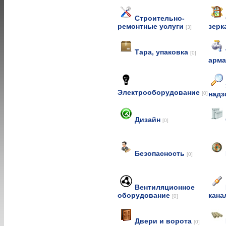
Строительно-
ремонтные услуги
зерк
[3]
Тара, упаковка
[0]
арм
Электрооборудование
над
[0]
Дизайн
[0]
Безопасность
[0]
Вентиляционное
оборудование
кана
[0]
Двери и ворота
[0]