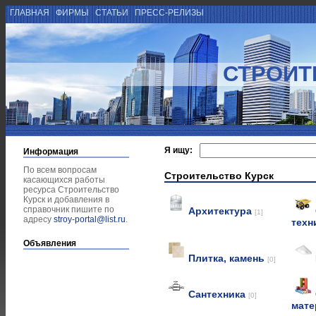
ГЛАВНАЯ
ФИРМЫ
СТАТЬИ
ПРЕСС-РЕЛИЗЫ
СТРОИТ
Я ищу:
Информация
По всем вопросам
Строительство Курск
касающихся работы
ресурса Строительство
Курск и добавления в
справочник пишите по
Архитектура
[1]
адресу
stroy-portal@list.ru
.
техн
Объявления
Плитка, камень
[0]
Сантехника
[0]
мат