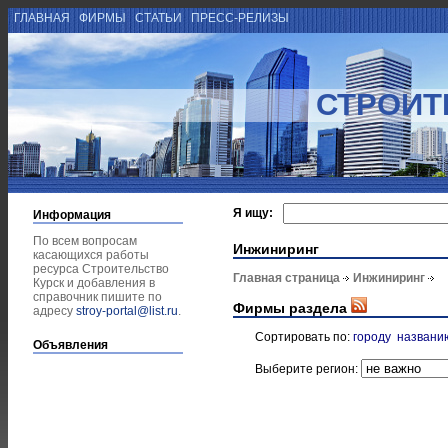
ГЛАВНАЯ
ФИРМЫ
СТАТЬИ
ПРЕСС-РЕЛИЗЫ
СТРОИТ
Я ищу:
Информация
По всем вопросам
Инжиниринг
касающихся работы
ресурса Строительство
Главная страница
Инжиниринг
Курск и добавления в
справочник пишите по
Фирмы раздела
адресу
stroy-portal@list.ru
.
Сортировать по:
городу
названи
Объявления
Выберите регион: