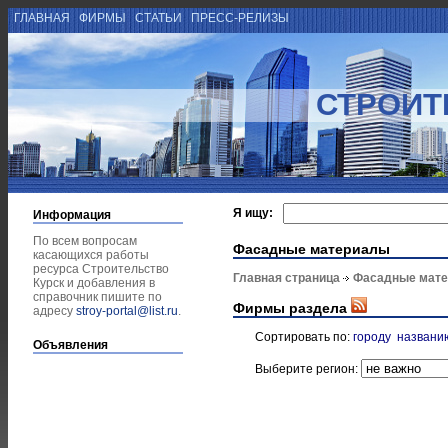
ГЛАВНАЯ
ФИРМЫ
СТАТЬИ
ПРЕСС-РЕЛИЗЫ
СТРОИТ
Я ищу:
Информация
По всем вопросам
Фасадные материалы
касающихся работы
ресурса Строительство
Главная страница
Фасадные мат
Курск и добавления в
справочник пишите по
Фирмы раздела
адресу
stroy-portal@list.ru
.
Сортировать по:
городу
названи
Объявления
Выберите регион: