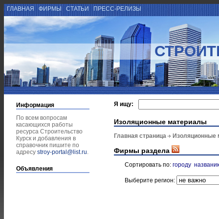
ГЛАВНАЯ
ФИРМЫ
СТАТЬИ
ПРЕСС-РЕЛИЗЫ
СТРОИТ
Я ищу:
Информация
По всем вопросам
Изоляционные материалы
касающихся работы
ресурса Строительство
Главная страница
Изоляционные 
Курск и добавления в
справочник пишите по
Фирмы раздела
адресу
stroy-portal@list.ru
.
Сортировать по:
городу
названи
Объявления
Выберите регион: