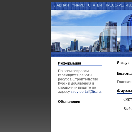
ГЛАВНАЯ
ФИРМЫ
СТАТЬИ
ПРЕСС-РЕЛИЗ
Я ищу:
Информация
По всем вопросам
Безопа
касающихся работы
ресурса Строительство
Главная
Курск и добавления в
справочник пишите по
Фирмы
адресу
stroy-portal@list.ru
.
Сорт
Объявления
Выбе