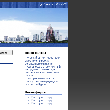
добавить
ФИРМУ
Пресс-релизы
Курский рынок новостроек
сместился в режим
осторожного ожидания
Как выбрать строительный
инструмент: советы для
ремонта и строительства в
Курске
Как правильно класть
плитку: рекомендации для
ремонта в Курске
Новые фирмы
ВсеИнструменты.ру
ВсеИнструменты.ру
ВсеИнструменты.ру