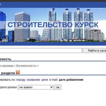
Ы
СТРОИТЕЛЬСТВО КУРСК
сность
 страница
Безопасность
 раздела
ировать по:
городу
названию
цене
e-mail
дате добавления
рите регион: