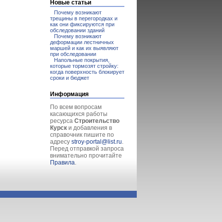
Новые статьи
Почему возникают
трещины в перегородках и
как они фиксируются при
обследовании зданий
Почему возникают
деформации лестничных
маршей и как их выявляют
при обследовании
Напольные покрытия,
которые тормозят стройку:
когда поверхность блокирует
сроки и бюджет
Информация
По всем вопросам
касающихся работы
ресурса
Строительство
Курск
и добавления в
справочник пишите по
адресу
stroy-portal@list.ru
.
Перед отправкой запроса
внимательно прочитайте
Правила
.