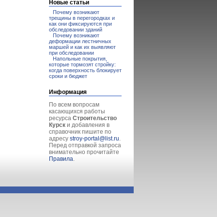
Новые статьи
Почему возникают
трещины в перегородках и
как они фиксируются при
обследовании зданий
Почему возникают
деформации лестничных
маршей и как их выявляют
при обследовании
Напольные покрытия,
которые тормозят стройку:
когда поверхность блокирует
сроки и бюджет
Информация
По всем вопросам
касающихся работы
ресурса
Строительство
Курск
и добавления в
справочник пишите по
адресу
stroy-portal@list.ru
.
Перед отправкой запроса
внимательно прочитайте
Правила
.