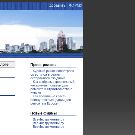
добавить
ФИРМУ
Пресс-релизы
Курский рынок новостроек
сместился в режим
осторожного ожидания
Как выбрать строительный
инструмент: советы для
ремонта и строительства в
Курске
Как правильно класть
плитку: рекомендации для
ремонта в Курске
Новые фирмы
ВсеИнструменты.ру
ВсеИнструменты.ру
ВсеИнструменты.ру