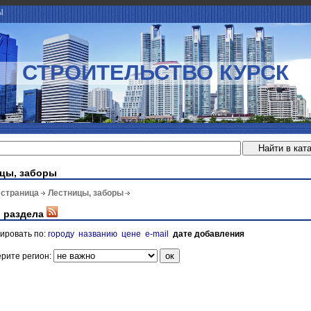
Ы
СТРОИТЕЛЬСТВО КУРСК
цы, заборы
 страница
Лестницы, заборы
 раздела
ировать по:
городу
названию
цене
e-mail
дате добавления
рите регион: