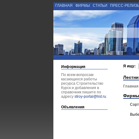
ГЛАВНАЯ
ФИРМЫ
СТАТЬИ
ПРЕСС-РЕЛИЗ
Я ищу:
Информация
По всем вопросам
Лестни
касающихся работы
ресурса Строительство
Главная
Курск и добавления в
справочник пишите по
Фирмы
адресу
stroy-portal@list.ru
.
Сорт
Объявления
Выбе